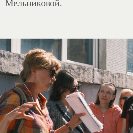
Мельниковой.
2
/
5