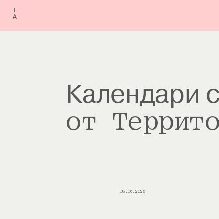
Т
А
Календари 
от Террит
18.06.2023