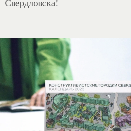
Свердловска! 
1
/
3