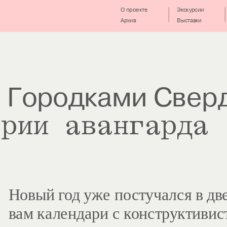
О проекте
Экскурсии
Архив
Выставки
с Городками Свер
ории авангарда
Новый год уже постучался в дв
вам 
календари
 с конструктивис