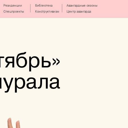
Резиденции
Библиотека
Авангардные сезоны
Спецпроекты
Конструктивизм
Центр авангарда
тябрь»
мурала