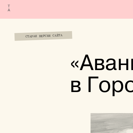
Т
А
СТАРАЯ ВЕРСИЯ САЙТА
«Аван
в Гор