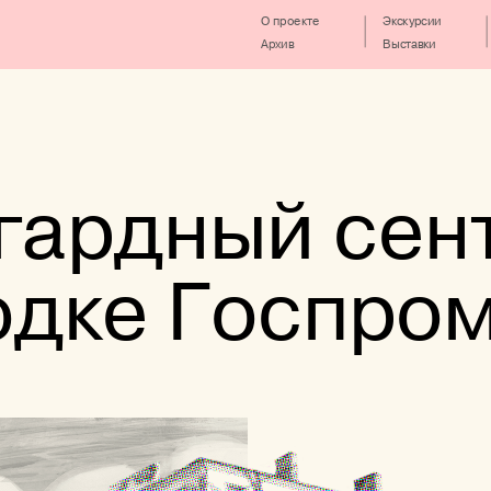
О проекте
Экскурсии
Архив
Выставки
гардный сен
одке Госпро